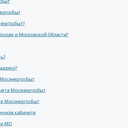
сбыт
нергосбыт
нергосбыт?
Москве и Московской Области?
ть?
адресу?
 Мосэнергосбыт
чета Мосэнергосбыт
те Мосэнергосбыт
личном кабинете
 и МО